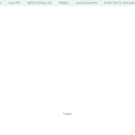
O
แอป VPN
BATTLE ROYALE GD
TREBLO
แอปโอเพ่นซอร์ซ
EURO TRUCK SIMULAT
โฆษณา