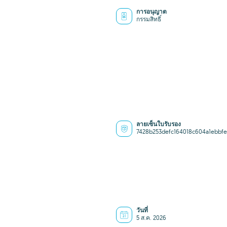
การอนุญาต
กรรมสิทธิ์
ลายเซ็นใบรับรอง
7428b253defc164018c604a1ebbfe
วันที่
5 ส.ค. 2026