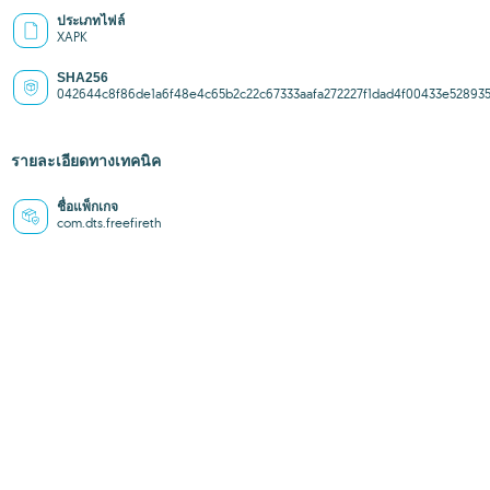
ประเภทไฟล์
XAPK
SHA256
042644c8f86de1a6f48e4c65b2c22c67333aafa272227f1dad4f00433e52893
รายละเอียดทางเทคนิค
ชื่อแพ็กเกจ
com.dts.freefireth