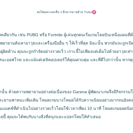
ลบโฆษณาและอื่น ๆ อีกมากมายด้วย Turbo
ภทเดียวกัน เช่น PUBG หรือ Fortnite ผู้เล่นทุกคนเริ่มเกมโดยบินเหนือแผนที่
พยายามค้นหาอาวุธและเครื่องมืออื่น ๆ ให้เร็วที่สุด มิฉะนั้น พวกมันจะถูกเป
ผิดด้าน คุณจะถูกกำจัดอย่างรวดเร็ว เกาะนี้ไม่เพียงแต่เต็มไปด้วยอาวุธเท่
พาหนะออฟโรด และแม้แต่เฮลิคอปเตอร์ให้คุณควบคุม และที่ดีไปกว่านั้น หา
ั้น ด้วยความพยายามอย่างต่อเนื่องของ Garena ผู้พัฒนาเกมจึงมีกิจกรรมใหม่
ุธ และยานพาหนะเพิ่มเติม โหมดเกมบางโหมดได้รับความนิยมอย่างมากจนยังคง
กันในแมตช์ที่ดำเนินไปอย่างรวดเร็วโดยใช้เวลาเพียง 10 นาที โหมดเกมยอดนิยม
หลายนี้ คุณจะได้พบกับบางสิ่งที่สนุกและแปลกใหม่ให้ทำเสมอ